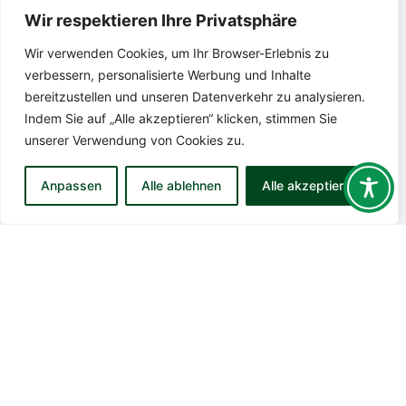
Handballer zurück auf der
Wir respektieren Ihre Privatsphäre
Siegerstraße!
Wir verwenden Cookies, um Ihr Browser-Erlebnis zu
verbessern, personalisierte Werbung und Inhalte
Die Saison in der Handball Landesliga biegt in die heiße
bereitzustellen und unseren Datenverkehr zu analysieren.
Phase ein und so langsam zeichnet sich auch ein klares
Tabellenbild ab. Durch die letzten drei knappen Spiele,
Indem Sie auf „Alle akzeptieren“ klicken, stimmen Sie
in denen
unserer Verwendung von Cookies zu.
WEITERLESEN
Anpassen
Alle ablehnen
Alle akzeptieren
23. März 2026
Mehr Beiträge laden