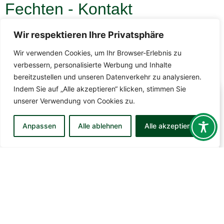
Fechten - Kontakt
Ansprechpartner und Trainer:
Wir respektieren Ihre Privatsphäre
Hubert Heinrichs (Tel. 015156776426)
Wir verwenden Cookies, um Ihr Browser-Erlebnis zu
E-Mail:
fechten@tsv-buchen.de
verbessern, personalisierte Werbung und Inhalte
bereitzustellen und unseren Datenverkehr zu analysieren.
Indem Sie auf „Alle akzeptieren“ klicken, stimmen Sie
unserer Verwendung von Cookies zu.
Jugendtraining
Anpassen
Alle ablehnen
Alle akzeptieren
13 – 18 Jahre
Dienstag von
17:30 – 19 Uhr
– Sportzentrum
Odenwald (Kreissporthalle)
Donnerstag von
17 – 19 Uhr
in Höpfingen
Trainer:
Johannes März, Jakob Lang