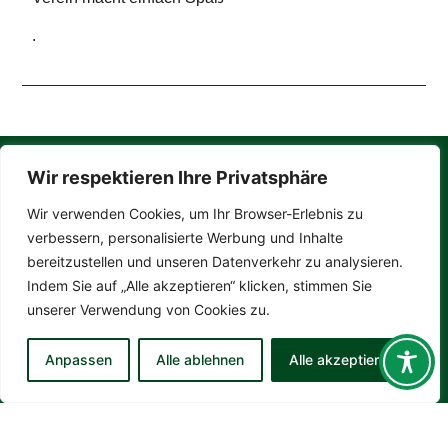
.
Wir respektieren Ihre Privatsphäre
Adresse
Wir verwenden Cookies, um Ihr Browser-Erlebnis zu
TSV Buchen
verbessern, personalisierte Werbung und Inhalte
Turn-Heinrich-Platz 2
bereitzustellen und unseren Datenverkehr zu analysieren.
74722 Buchen
Indem Sie auf „Alle akzeptieren“ klicken, stimmen Sie
Kontakt aufnehmen
unserer Verwendung von Cookies zu.
geschaeftsstelle@tsv-buchen.de
Anpassen
Alle ablehnen
Alle akzeptieren
Tel. 06281 563582
Öffnungszeiten
Montag:
10:00 – 12:00 Uhr