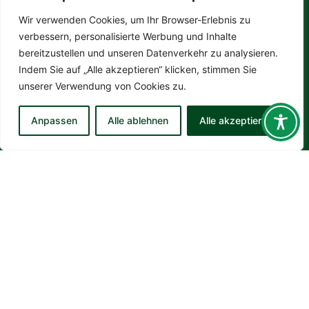
Wir verwenden Cookies, um Ihr Browser-Erlebnis zu
Tel. 06281 563582
Öffnungszeiten
verbessern, personalisierte Werbung und Inhalte
bereitzustellen und unseren Datenverkehr zu analysieren.
Montag:
10:00 – 12:00 Uhr
Indem Sie auf „Alle akzeptieren“ klicken, stimmen Sie
Dienstag:
10:00 – 12:00 Uhr
unserer Verwendung von Cookies zu.
Mittwoch:
10:00 – 12:00 Uhr
Anpassen
Alle ablehnen
Alle akzeptieren
Donnerstag:
10:00 – 12:00 Uhr
Der Verein
Der Vorstand
Sportabzeichen
Sportfreund
TSV-Hallen und Stadion
Förderverein