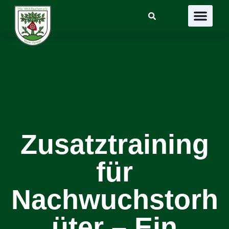
Suchen
Zusatztraining
für
Nachwuchstorh
üter – Ein