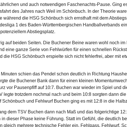
 jährlichen und auch notwendigen Faschenachts-Pause. Ging es
ahrt des Jahres nach Weil im Schönbuch. In der Theorie waren d
lle während die HSG Schönbuch sich ernsthaft mit dem Abstieg
andesliga 1 des Baden-Württembergischen Handballverbands ein
potenziellem Abstiegsplatz.
fahrig auf beiden Seiten. Die Buchener Beine waren wohl noch 
und eine ganze Serie von Fehlwürfen für einen schnellen Rücks
d die HSG Schönbuch erspielte sich nicht fehlerfrei, aber mit 
 Minuten schien das Pendel schon deutlich in Richtung Haushe
gte die Buchener Bank dann für einen kleinen Momentumwechse
kurz vor Pausenpfiff auf 10:7. Buchen war wieder im Spiel und d
egte trotzdem nochmal nach und beim 10:8 sorgten dann die u
 Schönbuch und Fehlwurf Buchen ging es mit 12:8 in die Halbz
ang dem TSV Buchen dann nach Maß und das folgerichtige 12:12
in dieser Phase keine Führung. Statt im Gefühl, die deutlich b
n gleich mehrere technische Fehler ein. Fehlpass, Fehlwurf, Sc