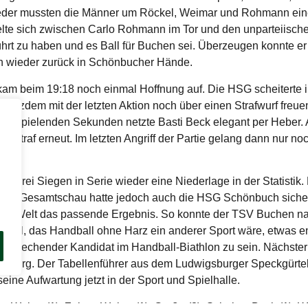
eder mussten die Männer um Röckel, Weimar und Rohmann ein
elte sich zwischen Carlo Rohmann im Tor und den unparteiische
hrt zu haben und es Ball für Buchen sei. Überzeugen konnte er 
n wieder zurück in Schönbucher Hände.
kam beim 19:18 noch einmal Hoffnung auf. Die HSG scheiterte in
trotzdem mit der letzten Aktion noch über einen Strafwurf freue
 zu spielenden Sekunden netzte Basti Beck elegant per Heber.
und traf erneut. Im letzten Angriff der Partie gelang dann nur n
 drei Siegen in Serie wieder eine Niederlage in der Statistik. 
In der Gesamtschau hatte jedoch auch die HSG Schönbuch siche
hten Welt das passende Ergebnis. So konnte der TSV Buchen n
spiel, das Handball ohne Harz ein anderer Sport wäre, etwas
ersprechender Kandidat im Handball-Biathlon zu sein. Nächster
erg. Der Tabellenführer aus dem Ludwigsburger Speckgürtel 
ine Aufwartung jetzt in der Sport und Spielhalle.
Weber (1), Zaiser, Weber (1), Große (3), Schulze, Beck (1), We