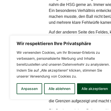
nahm die HSG gerne an. Immer wi
Ein besonderes Verhältnis entwick
machen musste, den Ball nicht berü
und mehrere klare Fehlwürfe kame
Auf der anderen Seite des Feldes, 
Buchener Defensive und durfte sich 
Wir respektieren Ihre Privatsphäre
Vorentscheidung. Bei nur noch 120
ihre Offensivaktion schlau zu Ende 
Wir verwenden Cookies, um Ihr Browser-Erlebnis zu
Endstand.
verbessern, personalisierte Werbung und Inhalte
bereitzustellen und unseren Datenverkehr zu analysieren.
Für den TSV Buchen steht damit nach
Indem Sie auf „Alle akzeptieren“ klicken, stimmen Sie
Spielminuten sicherlich verdient. 
unserer Verwendung von Cookies zu.
Punkteteilung wäre in einer gerec
Schönbucher Trainers aus dem Hin
Anpassen
Alle ablehnen
Alle akzeptieren
scheint dementsprechend ein vielv
kommende Woche schon der TSV Asp
die Grenzen aufgezeigt und macht se
Für Buchen spielten: Rohmann, Noe, 