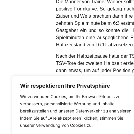
Die Männer von Trainer Wiener sollte
positive Formkurve. So gelang nach
Zaiser und Weis brachten dann ihre 
zehnten Spielminute beim 6:3 erstma
Gastgeber ein und so konnte die HS
Spielminuten eine ausgeglichene Pa
Halbzeitstand von 16:11 abzusetzen.
Nach der Halbzeitpause hatte der TS
TSV-Tore der zweiten Halbzeit erzi
dann etwas, um auf jeder Position
Angriffsspiel des TSV sorgte. Insbe
hierdurch, die niemals zurücksteck
Wir respektieren Ihre Privatsphäre
über 24:18, 25:20 auf nur noch 26:
Wir verwenden Cookies, um Ihr Browser-Erlebnis zu
Tor und ein abgeklärter Beck im Buc
verbessern, personalisierte Werbung und Inhalte
Den 31:24 Schlusspunkt dieser nich
bereitzustellen und unseren Datenverkehr zu analysieren.
kann sich der TSV Buchen über den
Indem Sie auf „Alle akzeptieren“ klicken, stimmen Sie
Endabrechnung nur eine untergeordn
unserer Verwendung von Cookies zu.
das Team am nächsten Sonntag aus d