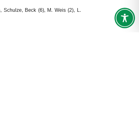
), Schulze, Beck (6), M. Weis (2), L.
Nächster Beitrag
Der Verein
Der Vorstand
r
Sportabzeichen
r
Sportfreund
 Uhr
TSV-Hallen und Stadion