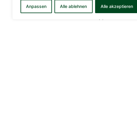
Anpassen
Alle ablehnen
Alle akzeptieren
Es spielten: Nirmaier, C. Rohmann (b
Rohmann, J. Weis (4), Häfner, Röckel
Vorheriger Beitrag
Adresse
Kontakt a
geschaeftsste
TSV Buchen
Turn-Heinrich-Platz 2
Tel. 06281 56
74722 Buchen