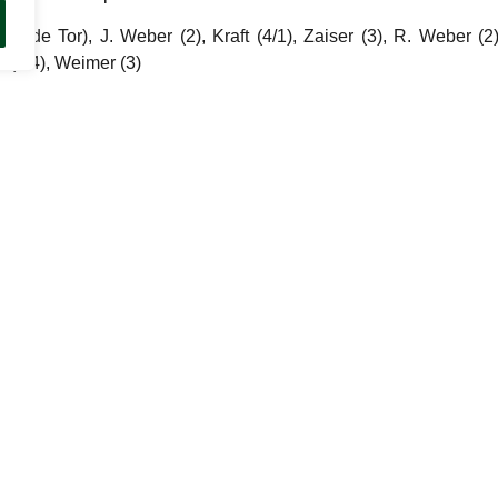
eide Tor), J. Weber (2), Kraft (4/1), Zaiser (3), R. Weber (2
 (6/4), Weimer (3)
ufnehmen
Öffnungszeiten
lle@tsv-buchen.de
Montag:
10:00 – 12:00 Uhr
3582
Dienstag:
10:00 – 12:00 Uh
Mittwoch:
10:00 – 12:00 Uh
Donnerstag:
10:00 – 12:00