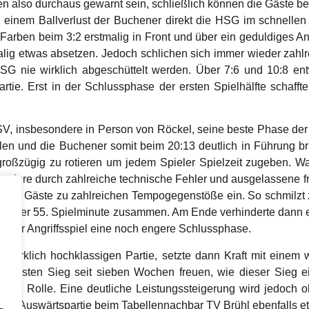
n also durchaus gewarnt sein, schließlich können die Gäste be
 einem Ballverlust der Buchener direkt die HSG im schnellen 
Farben beim 3:2 erstmalig in Front und über ein geduldiges Ang
lig etwas absetzen. Jedoch schlichen sich immer wieder zahlr
G nie wirklich abgeschüttelt werden. Über 7:6 und 10:8 ent
rtie. Erst in der Schlussphase der ersten Spielhälfte schafft
V, insbesondere in Person von Röckel, seine beste Phase der P
elen und die Buchener somit beim 20:13 deutlich in Führung b
 großzügig zu rotieren um jedem Spieler Spielzeit zugeben. 
sondere durch zahlreiche technische Fehler und ausgelassene 
enden Gäste zu zahlreichen Tempogegenstöße ein. So schmilz
22 in der 55. Spielminute zusammen. Am Ende verhinderte dann 
hener Angriffsspiel eine noch engere Schlussphase.
t wirklich hochklassigen Partie, setzte dann Kraft mit ein
 ersten Sieg seit sieben Wochen freuen, wie dieser Sieg ei
ete Rolle. Eine deutliche Leistungssteigerung wird jedoch 
er Auswärtspartie beim Tabellennachbar TV Brühl ebenfalls e